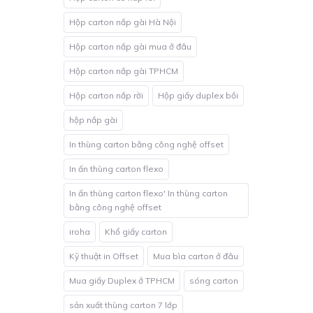
Hộp carton nắp gài Hà Nội
Hộp carton nắp gài mua ở đâu
Hộp carton nắp gài TPHCM
Hộp carton nắp rời
Hộp giấy duplex bồi
hộp nắp gài
In thùng carton bằng công nghệ offset
In ấn thùng carton flexo
In ấn thùng carton flexo' In thùng carton
bằng công nghệ offset
iroha
Khổ giấy carton
Kỹ thuật in Offset
Mua bìa carton ở đâu
Mua giấy Duplex ở TPHCM
sóng carton
sản xuất thùng carton 7 lớp