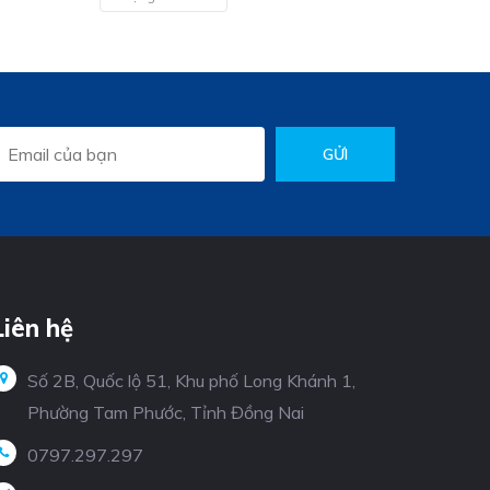
GỬI
Liên hệ
Số 2B, Quốc lộ 51, Khu phố Long Khánh 1,
Phường Tam Phước, Tỉnh Đồng Nai
0797.297.297