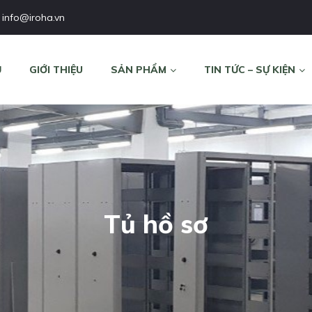
info@iroha.vn
Ủ
GIỚI THIỆU
SẢN PHẨM
TIN TỨC – SỰ KIỆN
Tủ hồ sơ