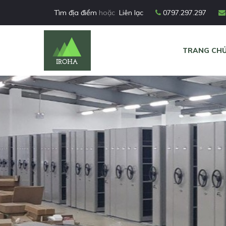
Tìm địa điểm
hoặc
Liên lạc
0797.297.297
TRANG CH