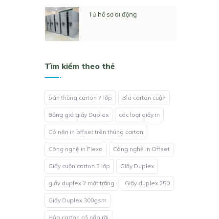
Tủ hồ sơ di động
Tìm kiếm theo thẻ
bán thùng carton 7 lớp
Bìa carton cuộn
Bảng giá giấy Duplex
các loại giấy in
Có nên in offset trên thùng carton
Công nghệ in Flexo
Công nghệ in Offset
Giấy cuộn carton 3 lớp
Giấy Duplex
giấy duplex 2 mặt trắng
Giấy duplex 250
Giấy Duplex 300gsm
Hộp carton có nắp rời