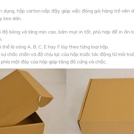
iện dụng, hộp carton nắp đậy giúp việc đóng gói hàng trở nên
y keo dán.
 độ bóng và láng mịn cao, bám mực in tốt, phù hợp để in ấn l
m.
 thể là sóng A, B, C, E hay F tùy theo từng loại hộp.
 sự chắc chắn và độ chịu lực của hộp trước tác động từ môi trư
t phía mặt đáy của hộp giúp tăng độ cứng và chắc.