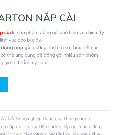
ARTON NẮP CÀI
p cài
là sản phẩm đóng gói phổ biến và chiếm tỷ
lĩnh vực bao bì giấy.
 dạng nắp gài
dường như có mặt hầu hết các
có thể ứng dụng để đóng gói nhiều sản phẩm
g giá trị thẩm mỹ cao.
TẤT CẢ
,
Công nghiệp Đóng gói
,
Thùng carton
ton nắp gài Hà Nội
,
Hộp carton nắp gài mua ở đâu
,
 gài TPHCM
,
Hộp carton nắp rời
,
hộp nắp gài
,
iroha
,