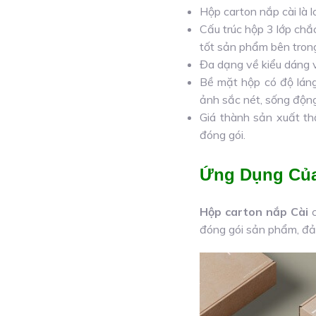
Hộp carton nắp cài là l
Cấu trúc hộp 3 lớp chắ
tốt sản phẩm bên tron
Đa dạng về kiểu dáng v
Bề mặt hộp có độ láng 
ảnh sắc nét, sống động
Giá thành sản xuất thấ
đóng gói.
Ứng Dụng Của
Hộp carton nắp Cài
c
đóng gói sản phẩm, đả