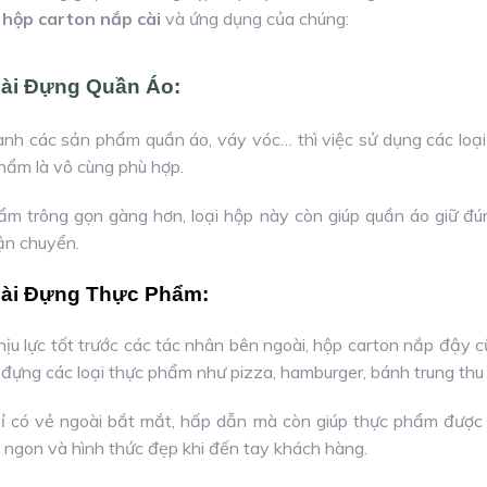
i
hộp carton nắp cài
và ứng dụng của chúng:
Cài Đựng Quần Áo:
nh các sản phẩm quần áo, váy vóc… thì việc sử dụng các loại
hẩm là vô cùng phù hợp.
ẩm trông gọn gàng hơn, loại hộp này còn giúp quần áo giữ đú
ận chuyển.
Cài Đựng Thực Phẩm:
hịu lực tốt trước các tác nhân bên ngoài, hộp carton nắp đậy 
đựng các loại thực phẩm như pizza, hamburger, bánh trung thu
hỉ có vẻ ngoài bắt mắt, hấp dẫn mà còn giúp thực phẩm được
 ngon và hình thức đẹp khi đến tay khách hàng.