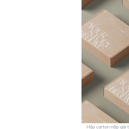
Hộp carton nắp gài t