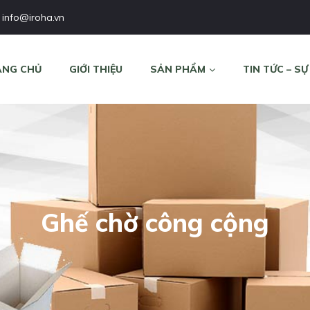
info@iroha.vn
ANG CHỦ
GIỚI THIỆU
SẢN PHẨM
TIN TỨC – SỰ
Ghế chờ công cộng