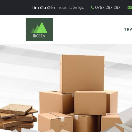
Tìm địa điểm
hoặc
Liên lạc
0797.297.297
TR