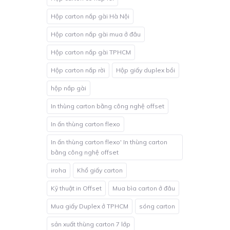
Hộp carton nắp gài Hà Nội
Hộp carton nắp gài mua ở đâu
Hộp carton nắp gài TPHCM
Hộp carton nắp rời
Hộp giấy duplex bồi
hộp nắp gài
In thùng carton bằng công nghệ offset
In ấn thùng carton flexo
In ấn thùng carton flexo' In thùng carton
bằng công nghệ offset
iroha
Khổ giấy carton
Kỹ thuật in Offset
Mua bìa carton ở đâu
Mua giấy Duplex ở TPHCM
sóng carton
sản xuất thùng carton 7 lớp