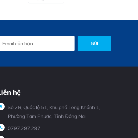
GỬI
Liên hệ
Số 2B, Quốc lộ 51, Khu phố Long Khánh 1,
Phường Tam Phước, Tỉnh Đồng Nai
0797.297.297