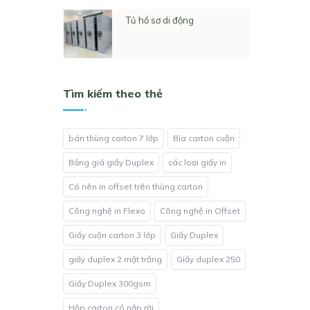
Tủ hồ sơ di động
Tìm kiếm theo thẻ
bán thùng carton 7 lớp
Bìa carton cuộn
Bảng giá giấy Duplex
các loại giấy in
Có nên in offset trên thùng carton
Công nghệ in Flexo
Công nghệ in Offset
Giấy cuộn carton 3 lớp
Giấy Duplex
giấy duplex 2 mặt trắng
Giấy duplex 250
Giấy Duplex 300gsm
Hộp carton có nắp rời