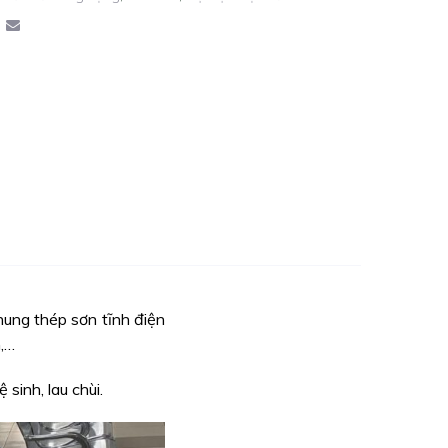
hung thép sơn tĩnh điện
h,…
sinh, lau chùi.