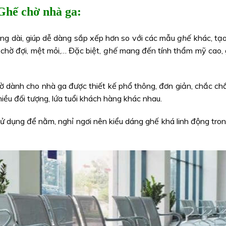
Ghế chờ nhà ga:
ng dài, giúp dễ dàng sắp xếp hơn so với các mẫu
ghế
khác,
tạo
 chờ đợi, mệt mỏi,… Đặc biệt,
ghế
mang đến tính thẩm mỹ cao, g
ờ dành cho nhà ga được thiết kế phổ thông, đơn giản, chắc c
iều đối tượng, lứa tuổi khách hàng khác nhau.
ử dụng để nằm, nghỉ ngơi nên kiểu dáng ghế khá linh động tron