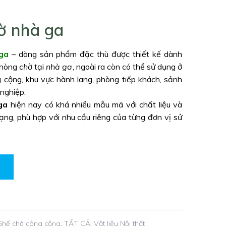
ờ nhà ga
ga
– dòng sản phẩm đặc thù được thiết kế dành
phòng
chờ
tại
nhà ga
, ngoài ra còn có thể sử dụng ở
 cộng, khu vực hành lang, phòng tiếp khách, sảnh
nghiệp.
ga
hiện nay có khá nhiều mẫu mã với chất liệu và
ạng, phù hợp với nhu cầu riêng của từng đơn vị sử
Ghế chờ công cộng
,
TẤT CẢ
,
Vật liệu Nội thất