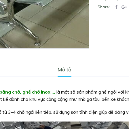
Share:
Mô tả
băng chờ, ghế chờ inox,…
là một số sản phẩm
ghế
ngồi với k
ết kế dành cho khu vực công cộng như nhà ga tàu, bến xe khác
ừ 3-4 chỗ ngồi liên tiếp, sử dụng sơn tĩnh điện giúp dễ dàng vệ 