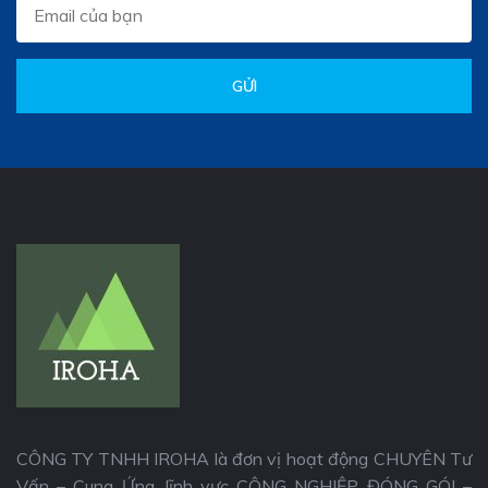
GỬI
CÔNG TY TNHH IROHA là đơn vị hoạt động CHUYÊN Tư
Vấn – Cung Ứng, lĩnh vực CÔNG NGHIỆP ĐÓNG GÓI –