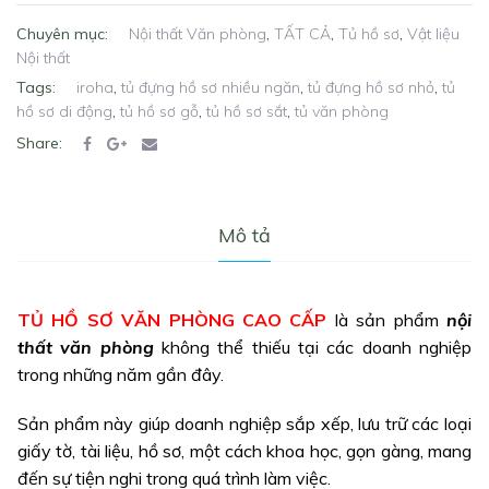
Chuyên mục:
Nội thất Văn phòng
,
TẤT CẢ
,
Tủ hồ sơ
,
Vật liệu
Nội thất
Tags:
iroha
,
tủ đựng hồ sơ nhiều ngăn
,
tủ đựng hồ sơ nhỏ
,
tủ
hồ sơ di động
,
tủ hồ sơ gỗ
,
tủ hồ sơ sắt
,
tủ văn phòng
Share:
Mô tả
TỦ HỒ SƠ VĂN PHÒNG
CAO CẤP
là sản phẩm
nội
thất văn phòng
không thể thiếu tại các doanh nghiệp
trong những năm gần đây.
Sản phẩm này giúp doanh nghiệp sắp xếp, lưu trữ các loại
giấy tờ, tài liệu, hồ sơ, một cách khoa học, gọn gàng, mang
đến sự tiện nghi trong quá trình làm việc.