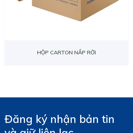
HỘP CARTON NẮP RỜI
Đăng ký nhận bản tin
và giữ liên lạc