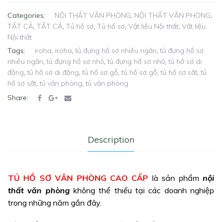
Categories:
NỘI THẤT VĂN PHÒNG
,
NỘI THẤT VĂN PHÒNG
,
TẤT CẢ
,
TẤT CẢ
,
Tủ hồ sơ
,
Tủ hồ sơ
,
Vật liệu Nội thất
,
Vật liệu
Nội thất
Tags:
iroha
,
iroha
,
tủ đựng hồ sơ nhiều ngăn
,
tủ đựng hồ sơ
nhiều ngăn
,
tủ đựng hồ sơ nhỏ
,
tủ đựng hồ sơ nhỏ
,
tủ hồ sơ di
động
,
tủ hồ sơ di động
,
tủ hồ sơ gỗ
,
tủ hồ sơ gỗ
,
tủ hồ sơ sắt
,
tủ
hồ sơ sắt
,
tủ văn phòng
,
tủ văn phòng
Share:
Description
TỦ HỒ SƠ VĂN PHÒNG
CAO CẤP
là sản phẩm
nội
thất văn phòng
không thể thiếu tại các doanh nghiệp
trong những năm gần đây.