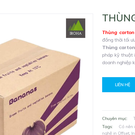
THÙNG
Thùng carton
đồng thời tối 
Thùng carton 
pháp kỹ thuật 
doanh nghiệp k
LIÊN HỆ
Chuyên mục:
Tags:
Có nên i
nghệ in Offset
,
I