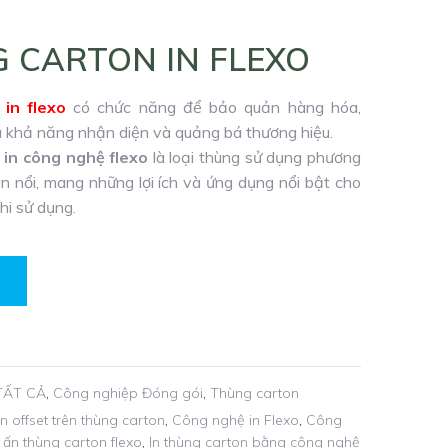
 CARTON IN FLEXO
in flexo
có chức năng để bảo quản hàng hóa,
ưu khả năng nhận diện và quảng bá thương hiệu.
in công nghệ flexo
là loại thùng sử dụng phương
in nổi, mang những lợi ích và ứng dụng nổi bật cho
hi sử dụng.
TẤT CẢ
,
Công nghiệp Đóng gói
,
Thùng carton
n offset trên thùng carton
,
Công nghệ in Flexo
,
Công
n ấn thùng carton flexo
,
In thùng carton bằng công nghệ