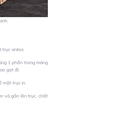
anh.
 trục anilox.
 nhúng 1 phần trong máng
ao gạt đi.
 mặt trục in.
 và gắn lên trục, chất