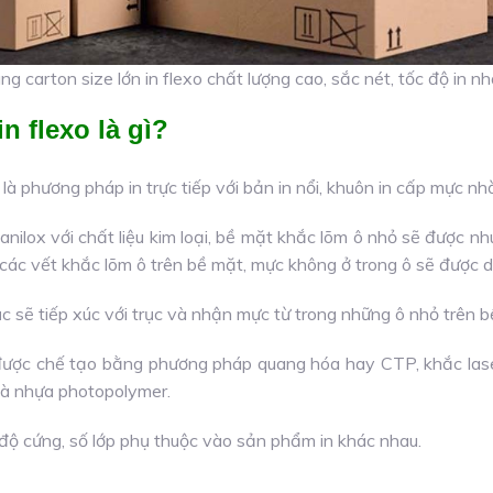
ng carton size lớn in flexo chất lượng cao, sắc nét, tốc độ in nh
n flexo là gì?
là phương pháp in trực tiếp với bản in nổi, khuôn in cấp mực nhờ
c anilox với chất liệu kim loại, bề mặt khắc lõm ô nhỏ sẽ được
các vết khắc lõm ô trên bề mặt, mực không ở trong ô sẽ được d
ục sẽ tiếp xúc với trục và nhận mực từ trong những ô nhỏ trên bề
 được chế tạo bằng phương pháp quang hóa hay CTP, khắc laser
 là nhựa photopolymer.
 độ cứng, số lớp phụ thuộc vào sản phẩm in khác nhau.