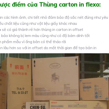
ược điểm của Thùng carton in flexo:
n các hình ảnh, chi tiết nhỏ đảm bảo độ sắc nét đúng như yêu 
ều chất liệu cũng như vật liệu giấy khác nhau
o
sẽ có giá thành rẻ hơn thùng in carton in offset
 bảo không bị lem màu cũng như có độ bám dính tốt
n phẩm mẫu vì ống bản có thể tháo rời
ấn lâu hơn so với in offset do mất thời gian để tạo bản in