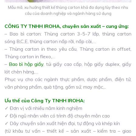
Mẫu mã, xu hướng thiết kế thùng carton khá đa dạng tùy theo nhu
cầu của doanh nghiệp và ngành hàng sử dụng
CÔNG TY TNHH IROHA, chuyên sản xuất – cung ứng:
– Bao bì carton: Thùng carton 3-5-7 lớp, thùng carton
sóng B,C,E, thùng carton nắp rời, nắp cài,…
– Thùng carton in theo yêu cầu, Thùng carton in offset,
Thùng carton in flexo,…
–
Bao bì hộp giấy
, túi giấy cao cấp, hộp giấy duplex, giấy
lót chèn hàng,…
Phục vụ cho các ngành thực phẩm, dược phẩm, điện tử,
văn phòng phẩm, quà tặng, gốm sứ, may mặc,..
Ưu thế của
Công Ty TNHH IROHA
:
✓ Đơn vị với nhiều năm kinh nghiệm
✓ Đội ngũ nhân viên có trình độ chuyên môn cao
✓ Dây chuyền sản xuất hiện đại, tự động và khép kín
(từ khâu tư vấn – thiết kế – sản xuất – kiểm tra – giao