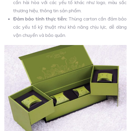
cần hài hòa với các yếu tố khác như logo, màu sắc
thương hiệu, thông tin sản phẩm.
Đảm bảo tính thực tiễn:
Thùng carton cần đảm bảo
các yếu tố kỹ thuật như khả năng chịu lực, dễ dàng
vận chuyển và bảo quản.