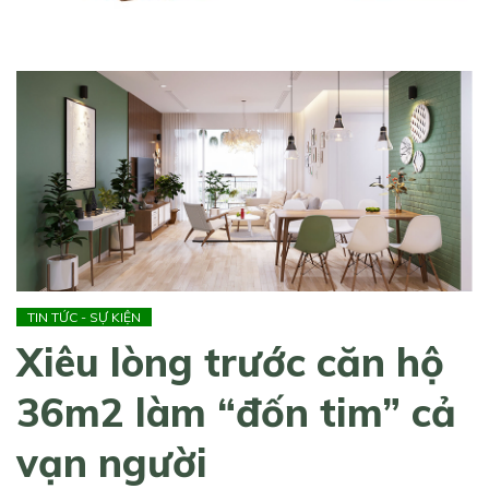
TIN TỨC - SỰ KIỆN
Xiêu lòng trước căn hộ
36m2 làm “đốn tim” cả
vạn người