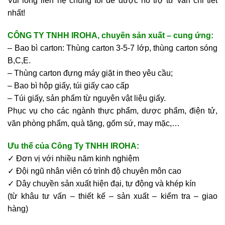
Vui lòng liên hệ chúng tôi để được hỗ trợ tư vấn chi tiết
nhất!
CÔNG TY TNHH IROHA, chuyên sản xuất – cung ứng:
– Bao bì carton: Thùng carton 3-5-7 lớp, thùng carton sóng
B,C,E.
– Thùng carton đựng máy giặt in theo yêu cầu;
–
Bao bì hộp giấy
, túi giấy cao cấp
– Túi giấy, sản phẩm từ nguyên vật liệu giấy.
Phục vụ cho các ngành thực phẩm, dược phẩm, điện tử,
văn phòng phẩm, quà tặng, gốm sứ, may mặc,…
Ưu thế của
Công Ty TNHH IROHA
:
✓ Đơn vị với nhiều năm kinh nghiệm
✓ Đội ngũ nhân viên có trình độ chuyên môn cao
✓ Dây chuyền sản xuất hiện đại, tự động và khép kín
(từ khâu tư vấn – thiết kế – sản xuất – kiểm tra – giao
hàng)