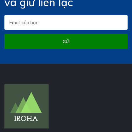
và giữ liên lạc
GỬI